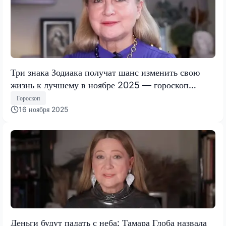
Три знака Зодиака получат шанс изменить свою
жизнь к лучшему в ноябре 2025 — гороскоп
Тамары Глобы
Гороскоп
16 ноября 2025
Деньги будут падать с неба: Тамара Глоба назвала