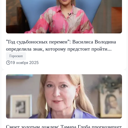
"Год судьбоносных перемен": Василиса Володина
определила знак, которому предстоит пройти
испытание, меняющее все
Гороскоп
19 ноября 2025
Смоет золотым дождем: Тамара Глоба прогнозирует