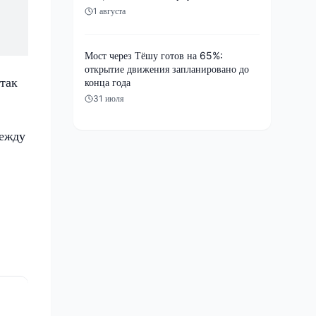
1 августа
Мост через Тёшу готов на 65%:
открытие движения запланировано до
так
конца года
31 июля
между