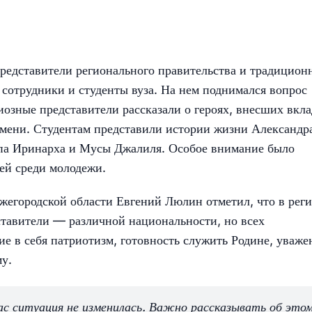
представители регионального правительства и традицион
 сотрудники и студенты вуза. На нем поднимался вопрос
озные представители рассказали о героях, внесших вкла
емени. Студентам представили истории жизни Александр
опа Иринарха и Мусы Джалиля. Особое внимание было
ей среди молодежи.
жегородской области Евгений Люлин отметил, что в рег
дставители — различной национальности, но всех
 в себя патриотизм, готовность служить Родине, уваже
му.
час ситуация не изменилась. Важно рассказывать об это