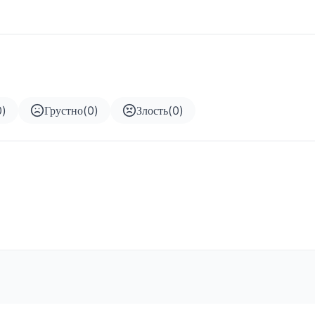
0
)
Грустно
(
0
)
Злость
(
0
)