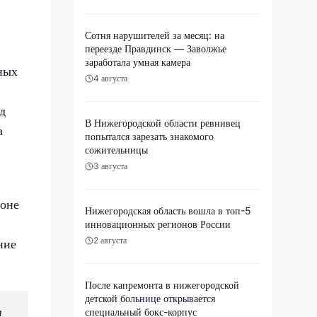
Сотня нарушителей за месяц: на
переезде Правдинск — Заволжье
заработала умная камера
ных
4 августа
д
В Нижегородской области ревнивец
а
попытался зарезать знакомого
сожительницы
3 августа
ионе
Нижегородская область вошла в топ-5
инновационных регионов России
2 августа
ние
После капремонта в нижегородской
детской больнице открывается
м
специальный бокс-корпус