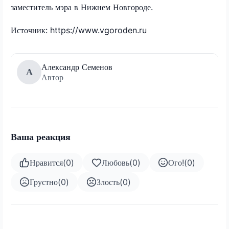
заместитель мэра в Нижнем Новгороде.
Источник: https://www.vgoroden.ru
Александр Семенов
А
Автор
Ваша реакция
Нравится
(
0
)
Любовь
(
0
)
Ого!
(
0
)
Грустно
(
0
)
Злость
(
0
)