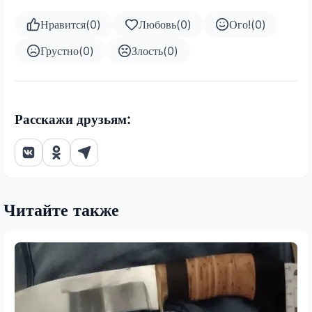
Нравится
(
0
)
Любовь
(
0
)
Ого!
(
0
)
Грустно
(
0
)
Злость
(
0
)
Расскажи друзьям:
Читайте также