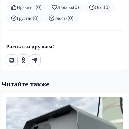
Нравится
(
0
)
Любовь
(
0
)
Ого!
(
0
)
Грустно
(
0
)
Злость
(
0
)
Расскажи друзьям:
Читайте также