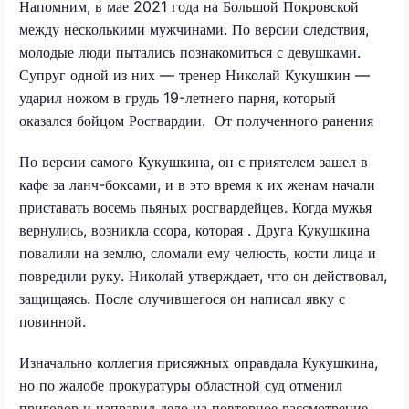
Напомним, в мае 2021 года на Большой Покровской
между несколькими мужчинами. По версии следствия,
молодые люди пытались познакомиться с девушками.
Супруг одной из них — тренер Николай Кукушкин —
ударил ножом в грудь 19-летнего парня, который
оказался бойцом Росгвардии. От полученного ранения
По версии самого Кукушкина, он с приятелем зашел в
кафе за ланч-боксами, и в это время к их женам начали
приставать восемь пьяных росгвардейцев. Когда мужья
вернулись, возникла ссора, которая . Друга Кукушкина
повалили на землю, сломали ему челюсть, кости лица и
повредили руку. Николай утверждает, что он действовал,
защищаясь. После случившегося он написал явку с
повинной.
Изначально коллегия присяжных оправдала Кукушкина,
но по жалобе прокуратуры областной суд отменил
приговор и направил дело на повторное рассмотрение.