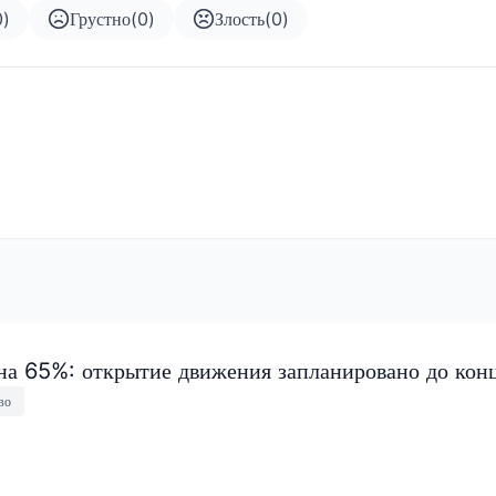
0
)
Грустно
(
0
)
Злость
(
0
)
на 65%: открытие движения запланировано до конц
во