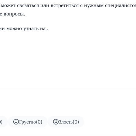
, может связаться или встретиться с нужным специалисто
е вопросы.
ии можно узнать на
.
0
)
Грустно
(
0
)
Злость
(
0
)