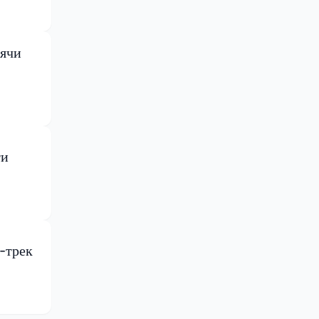
сячи
ти
-трек