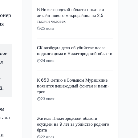
В Нижегородской области показали
ионер
дизайн нового микрорайона на 2,5
тысячи человек
ия
25 июля
СК возбудил дело об убийстве после
ные
поджога дома в Нижегородской области
24 июля
ия
х
К 650-летию в Большом Мурашкине
появится пешеходный фонтан и памп-
й.
трек
23 июля
ом
тала
Житель Нижегородской области
осуждён на 9 лет за убийство родного
брата
чи
22 июля