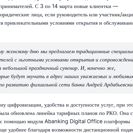
принимателей. С 3 по 14 марта новые клиентки —
юридические лица, если руководитель или участник/акц
ся привлекательными условиями открытия и обслуживан
му женскому дню мы предлагаем традиционные специаль
телей с льготными условиями открытия и сопровожден
 небольшой праздничный сувенир. И, конечно же,
торые будут звучать в адрес наших уважаемых и любимы
по развитию филиальной сети банка Андрей Ардабьевски
ону цифровизации, удобства и доступности услуг, при эт
 была обновлена линейка тарифных планов по РКО. Она с
А с помощью модуля Abanking Digital Office платформы
еще удобнее благодаря возможности дистанционной пода