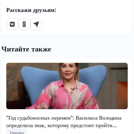
Расскажи друзьям:
Читайте также
"Год судьбоносных перемен": Василиса Володина
определила знак, которому предстоит пройти
испытание, меняющее все
Гороскоп