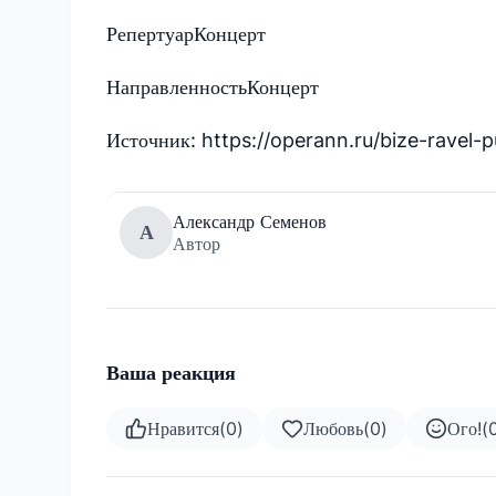
Репертуар
Концерт
Направленность
Концерт
Источник: https://operann.ru/bize-ravel-
Александр Семенов
А
Автор
Ваша реакция
Нравится
(
0
)
Любовь
(
0
)
Ого!
(