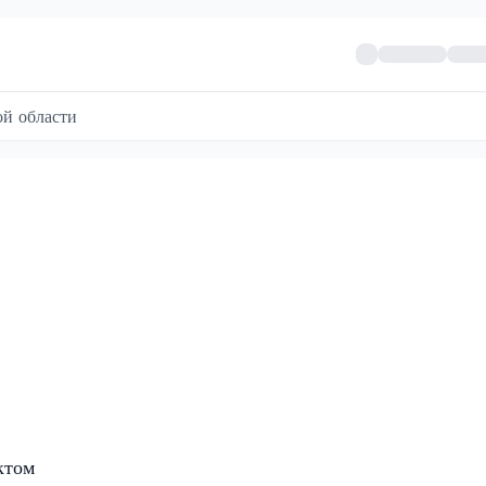
й области
ктом