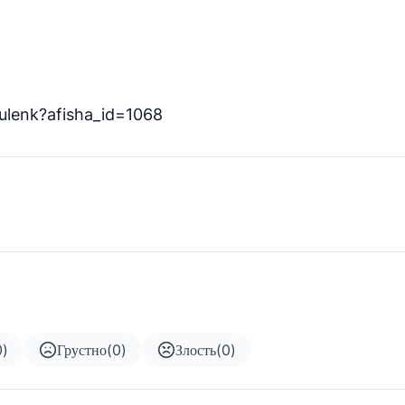
pulenk?afisha_id=1068
0
)
Грустно
(
0
)
Злость
(
0
)