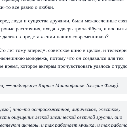
ки-то все равно о любви.
вперед люди и существа дружили, были межвселенные связ
ровые расстояния, входя в дверь троллейбуса, и воспит
е далеко в представлении наших современников?
о лет тому вперед», советское кино в целом, и телесери
т нынешнюю молодежь, потому что он создавался для тех
е время, которое актерам прочувствовать удалось с труд
ои, — подчеркнул Кирилл Митрофанов (сыграл Фиму).
ущего“, что-то остросюжетное, лирическое, жесткое,
сть ощущение легкой элегической светлой грусти, оно
ществуют актеры, и так работает музыка, и так работ