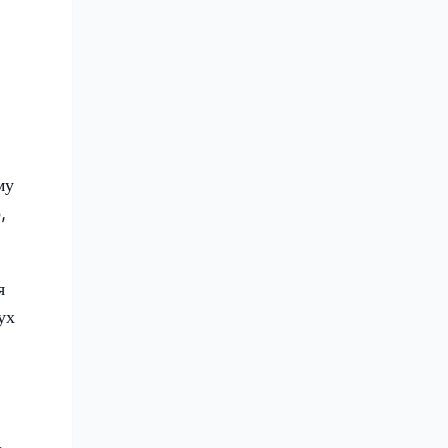
му
,
я
ух