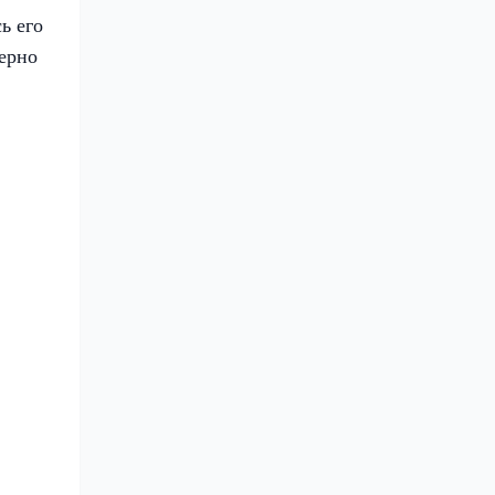
ь его
ерно