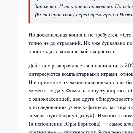
динамика. И это очень прикольно. Но с
(Коля Герасимов) перед премьерой в Ниж
Но доскональная копия и не требуется. «Сто
точно не до страданий. Их уже буквально по
происходят с космической скоростью.
Действие разворачивается в наши дни, в 2
интересуются компьютерными играми, отно
И в принципе их жизнь наверняка пошла бы
момент, когда у Фимы на кону турнир по ки
с одноклассницей, два друга обнаруживают 
в исследованиях ученых-физиков частица эк
компактную «чернуюдыру»). Именно за ним о
(в исполнении Юры Борисова) — самое алчн
континууме — противостоит буквально силе