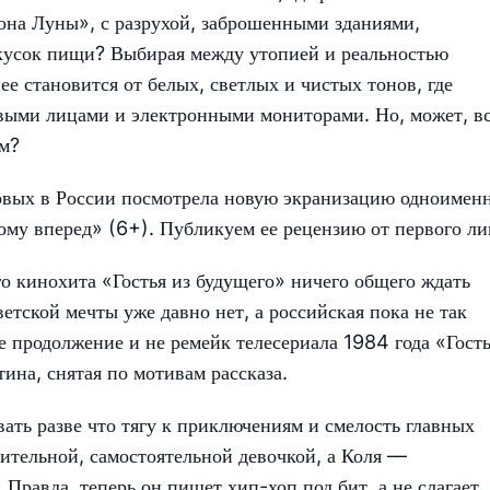
она Луны», с разрухой, заброшенными зданиями,
кусок пищи? Выбирая между утопией и реальностью
е становится от белых, светлых и чистых тонов, где
ивыми лицами и электронными мониторами. Но, может, в
ем?
рвых в России посмотрела новую экранизацию одноимен
ому вперед» (6+). Публикуем ее рецензию от первого ли
го кинохита «Гостья из будущего» ничего общего ждать
ветской мечты уже давно нет, а российская пока не так
е продолжение и не ремейк телесериала 1984 года «Гост
тина, снятая по мотивам рассказа.
вать разве что тягу к приключениям и смелость главных
шительной, самостоятельной девочкой, а Коля —
Правда, теперь он пишет хип-хоп под бит, а не слагает