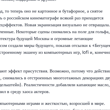
д, то теперь оно не картонное и бутафорное, а снятое
ть о российском кинематографе всякий раз приходится
спецэффектов. Новая экранизация визуально не отвращала.
ленные. Некоторые сцены снимались на поле для гольфа,
итектура будущей Москвы и огромные летающие
сом создали миры будущего, показав отсылки к «Бегуще
строенному экшену из компьютерных игр, lofi и, конечно
ают эффект присутствия. Возможно, потому что действи
е, снимались в отстроенных многоэтажных декорациях дв
дельштейн). Реалистичности добавляли капающие масло,
ил в среду хаоса актеров.
мпьютерными играми и жесткостью, возросшей в мире.