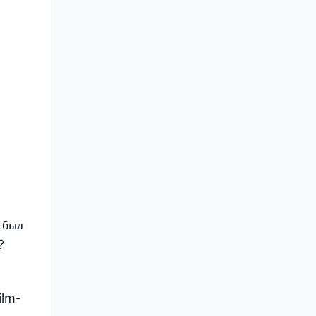
4 был
?
ilm-