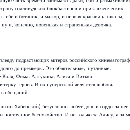
ьшую часть времени занимают драки, бои и размахивани
строну голливудских блокбастеров и приключенческих
ут тебе и ботаник, и мажор, и первая красавица школы,
 ну и, конечно, новенькая и страненькая девочка.
 плеяду подрастающих актеров российского кинематограф
адолго до премьеры. Это обаятельные, шутливые,
 Коля, Фима, Алтухина, Алиса и Витька
ятерку героев. И их суперсилой являются любовь
ть обещаний.
нтин Хабенский) безусловно любят дочь и горды за нее.
и постоянное беспокойство. И не только за Алису, а за м