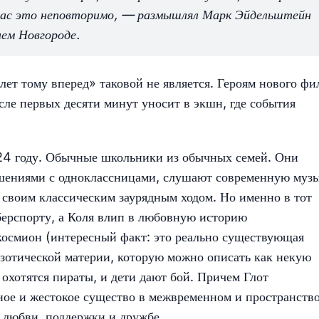
ейчас это неповторимо, — размышлял Марк Эйдельштейн
нем Новгороде.
 лет тому вперед» таковой не является. Героям нового фи
сле первых десяти минут уносит в экшн, где события
024 году. Обычные школьники из обычных семей. Они
шениями с одноклассницами, слушают современную музы
 своим классическим заурядным ходом. Но именно в тот
берспорту, а Коля влип в любовную историю
космион (интересный факт: это реально существующая
зотической материи, которую можно описать как некую
хотятся пираты, и дети дают бой. Причем Глот
ое и жестокое существо в межвременном и пространств
 любви, поддержки и дружбе.