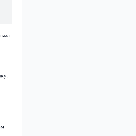
льма
ку.
ом