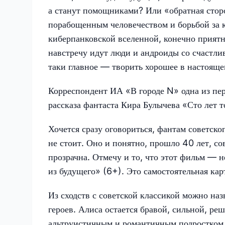
а станут помощниками? Или «обратная стор
порабощенным человечеством и борьбой за 
киберпанковской вселенной, конечно приятне
навстречу идут люди и андроиды со счастл
таки главное — творить хорошее в настоящ
Корреспондент ИА «В городе N» одна из пе
рассказа фантаста Кира Булычева «Сто лет т
Хочется сразу оговориться, фантам советско
не стоит. Оно и понятно, прошло 40 лет, со
прозрачна. Отмечу и то, что этот фильм — н
из будущего» (6+). Это самостоятельная кар
Из сходств с советской классикой можно наз
героев. Алиса остается бравой, сильной, ре
альтруистичным и романтичным подростком. 