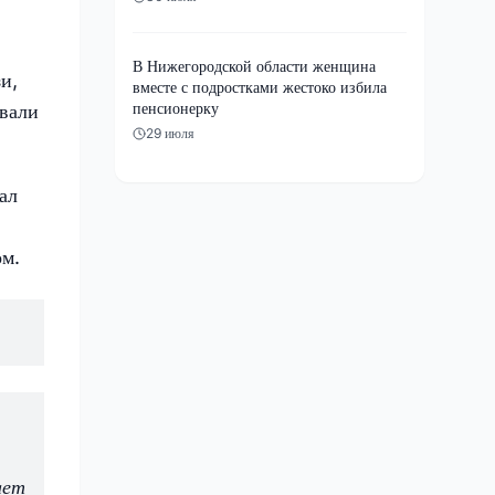
В Нижегородской области женщина
и,
вместе с подростками жестоко избила
пенсионерку
ывали
29 июля
ал
ом.
ает