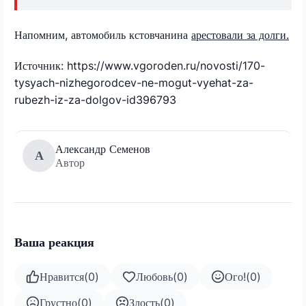
Напомним, автомобиль кстовчанина
арестовали за долги.
Источник: https://www.vgoroden.ru/novosti/170-
tysyach-nizhegorodcev-ne-mogut-vyehat-za-
rubezh-iz-za-dolgov-id396793
Александр Семенов
А
Автор
Ваша реакция
Нравится
(
0
)
Любовь
(
0
)
Ого!
(
0
)
Грустно
(
0
)
Злость
(
0
)