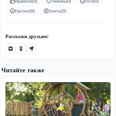
Нравится
(
0
)
Любовь
(
0
)
Ого!
(
0
)
Грустно
(
0
)
Злость
(
0
)
Расскажи друзьям:
Читайте также