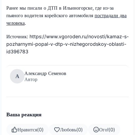
Ранее мы писали о ДТП в Ильиногорске, где из-за
пьяного водителя корейского автомобиля
пострадали два
человека
.
Источник: https://www.vgoroden.ru/novosti/kamaz-s-
pozharnymi-popal-v-dtp-v-nizhegorodskoy-oblasti-
id396783
Александр Семенов
А
Автор
Ваша реакция
Нравится
(
0
)
Любовь
(
0
)
Ого!
(
0
)