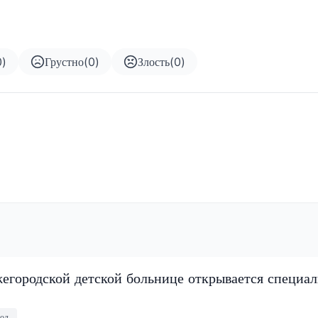
0
)
Грустно
(
0
)
Злость
(
0
)
егородской детской больнице открывается специа
од