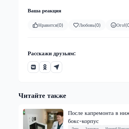
Ваша реакция
Нравится
(
0
)
Любовь
(
0
)
Ого!
(
Расскажи друзьям:
Читайте также
После капремонта в ниж
бокс-корпус
Дети
Здоровье
Нижний Новгор