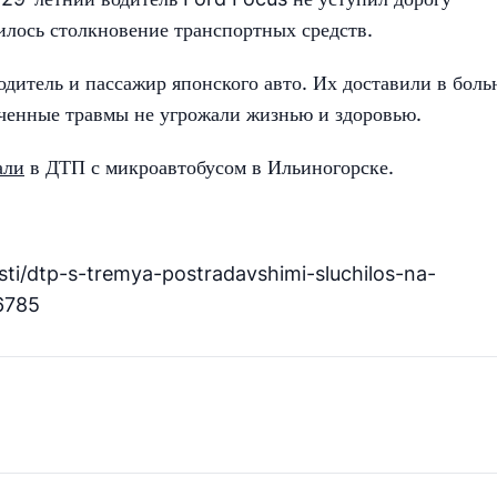
илось столкновение транспортных средств.
одитель и пассажир японского авто. Их доставили в бол
ученные травмы не угрожали жизнью и здоровью.
али
в ДТП с микроавтобусом в Ильиногорске.
ti/dtp-s-tremya-postradavshimi-sluchilos-na-
6785