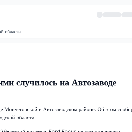
й области
ми случилось на Автозаводе
це Мончегорской в Автозаводском районе. Об этом сооб
дской области.
 29-летний водитель Ford Focus не уступил дорогу