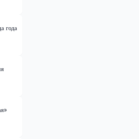
а года
ия
ая»