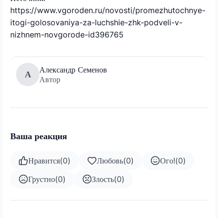
https://www.vgoroden.ru/novosti/promezhutochnye-
itogi-golosovaniya-za-luchshie-zhk-podveli-v-
nizhnem-novgorode-id396765
Александр Семенов
А
Автор
Ваша реакция
Нравится
(
0
)
Любовь
(
0
)
Ого!
(
0
)
Грустно
(
0
)
Злость
(
0
)