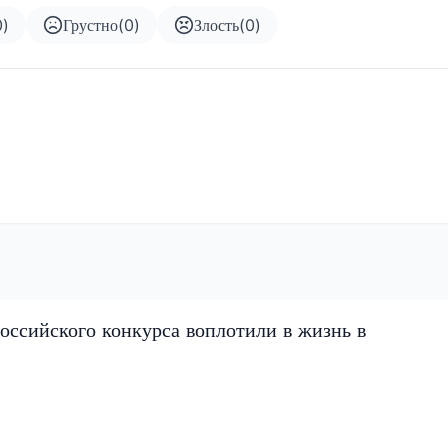
0
)
Грустно
(
0
)
Злость
(
0
)
оссийского конкурса воплотили в жизнь в