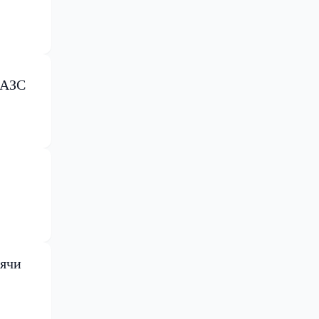
 АЗС
сячи