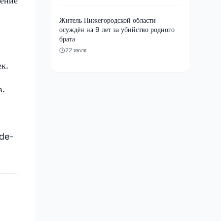
шение
Житель Нижегородской области
осуждён на 9 лет за убийство родного
брата
22 июля
к.
в.
de-