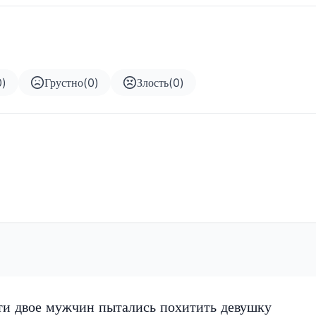
0
)
Грустно
(
0
)
Злость
(
0
)
ти двое мужчин пытались похитить девушку