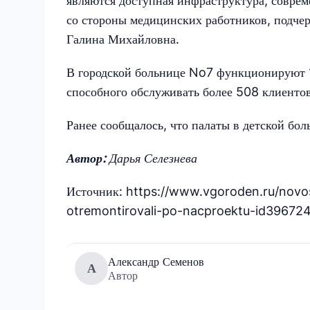
являются доступная инфраструктура, совре
со стороны медицинских работников, подче
Галина Михайловна.
В городской больнице No7 функционируют 1
способного обслуживать более 508 клиентов
Ранее сообщалось, что палаты в детской бо
Автор:
Дарья Селезнева
Источник: https://www.vgoroden.ru/novo
otremontirovali-po-nacproektu-id39672
Александр Семенов
А
Автор