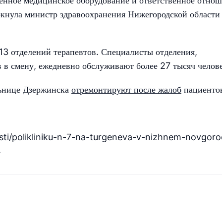
менное медицинское оборудование и ответственное отно
ркнула министр здравоохранения Нижегородской области
3 отделений терапевтов. Специалисты отделения,
 в смену, ежедневно обслуживают более 27 тысяч челове
льнице Дзержинска
отремонтируют после жалоб
пациенто
sti/polikliniku-n-7-na-turgeneva-v-nizhnem-novgoro
4