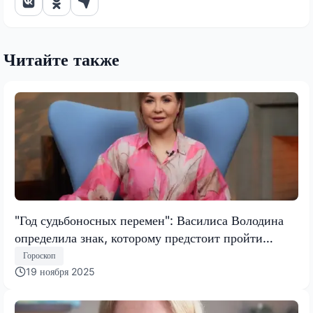
Читайте также
"Год судьбоносных перемен": Василиса Володина
определила знак, которому предстоит пройти
испытание, меняющее все
Гороскоп
19 ноября 2025