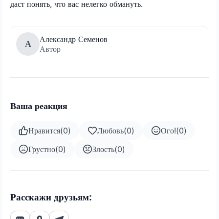
даст понять, что вас нелегко обмануть.
Александр Семенов
А
Автор
Ваша реакция
Нравится
(
0
)
Любовь
(
0
)
Ого!
(
0
)
Грустно
(
0
)
Злость
(
0
)
Расскажи друзьям: