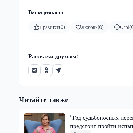
Ваша реакция
Нравится
(
0
)
Любовь
(
0
)
Ого!
(
Расскажи друзьям:
Читайте также
"Год судьбоносных пере
предстоит пройти испы