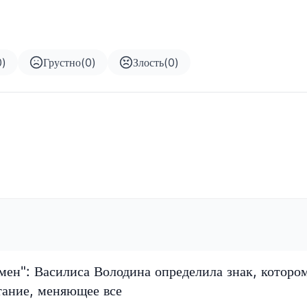
0
)
Грустно
(
0
)
Злость
(
0
)
мен": Василиса Володина определила знак, которо
тание, меняющее все