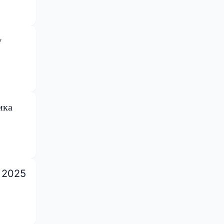
у
ика
е 2025