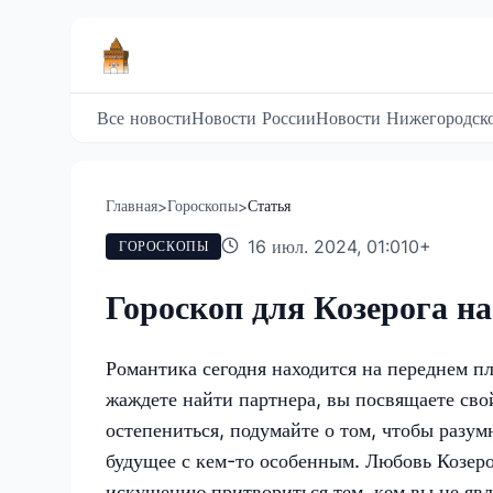
Все новости
Новости России
Новости Нижегородско
Главная
Гороскопы
Статья
>
>
16 июл. 2024, 01:01
0
+
ГОРОСКОПЫ
Гороскоп для Козерога н
Романтика сегодня находится на переднем пл
жаждете найти партнера, вы посвящаете сво
остепениться, подумайте о том, чтобы разум
будущее с кем-то особенным. Любовь Козерог
искушению притвориться тем, кем вы не явл